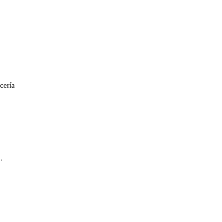
cería
.