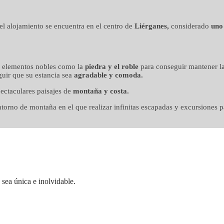
n mimo
, el alojamiento se encuentra en el centro de
Liérganes,
considerado
uno
o elementos nobles como la
piedra y el roble
para conseguir mantener la
uir que su estancia sea
agradable y comoda.
ectaculares paisajes de
montaña y costa.
orno de montaña en el que realizar infinitas escapadas y excursiones pa
sea única e inolvidable.