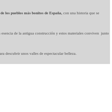
 de los pueblos más bonitos de España,
con una historia que se
 esencia de la antigua construcción y estos materiales conviven junto
ra descubrir unos valles de espectacular belleza.