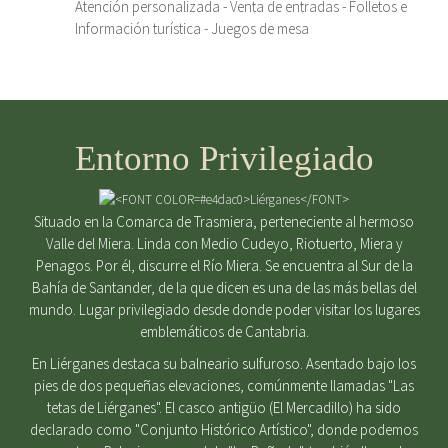
Atención personalizada - Venta de entradas - Folletos e
Información turística - Juegos de mesa
Entorno Privilegiado
Situado en la Comarca de Trasmiera, perteneciente al hermoso
Valle del Miera. Linda con Medio Cudeyo, Riotuerto, Miera y
Penagos. Por él, discurre el Río Miera. Se encuentra al Sur de la
Bahía de Santander, de la que dicen es una de las más bellas del
mundo. Lugar privilegiado desde donde poder visitar los lugares
emblemáticos de Cantabria.
En Liérganes destaca su balneario sulfuroso. Asentado bajo los
pies de dos pequeñas elevaciones, comúnmente llamadas "Las
tetas de Liérganes". El casco antigüo (El Mercadillo) ha sido
declarado como "Conjunto Histórico Artístico", donde podemos