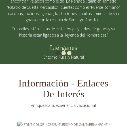
encontrar, Palacios como el de "La Rañada", también llamado
"Palacio de Cuesta Mercadillo"; puentes como el "Puente Romano",
casonas, molinos, iglesias, los Cañones, capillas como la de San
Ignacio con la reliquia de Santiago Apostol…
Sus calles están llenas de misterios y leyendas.Liérganes y su
historia están ligados a la "leyenda del Hombre pez".
Liérganes
Entorno Rural y Natural
Información - Enlaces
De Interés
enriquezca su experiencia vacacional