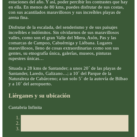
estaciones del año. Y así, poder percibir los contrastes que hay
en ella. En menos de 80 kms, puedes disfrutar de sus costas,
con sus acantilados maravillosos y sus increíbles playas de
arena fina.
Disfrutar de la escalada, del senderismo y de sus paisajes
increíbles e indómitos. Sin olvidarnos de sus maravillosos
valles, como son el gran Valle del Miera, Asón, Pas y las
comarcas de Campoo, Cabuérniga y Liébana. Lugares
maravillosos, lleno de cosas extraordinarias como son sus
gentes, su etnografía única, galerías, museos, pinturas
rupestres únicas…
Situada a 28 kms de Santander; a unos 20´ de las playas de
Santander, Laredo, Galizano…; a 10´ del Parque de la
Naturaleza de Cabárceno; a tan solo 5´ de la autovía de Bilbao
y a 10´ del aeropuerto.
Liérganes y su ubicación
Cantabria Infinita