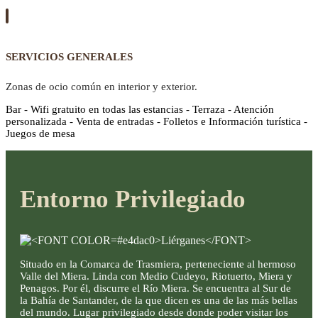
SERVICIOS GENERALES
Zonas de ocio común en interior y exterior.
Bar - Wifi gratuito en todas las estancias - Terraza - Atención
personalizada - Venta de entradas - Folletos e Información turística -
Juegos de mesa
Entorno Privilegiado
Situado en la Comarca de Trasmiera, perteneciente al hermoso
Valle del Miera. Linda con Medio Cudeyo, Riotuerto, Miera y
Penagos. Por él, discurre el Río Miera. Se encuentra al Sur de
la Bahía de Santander, de la que dicen es una de las más bellas
del mundo. Lugar privilegiado desde donde poder visitar los