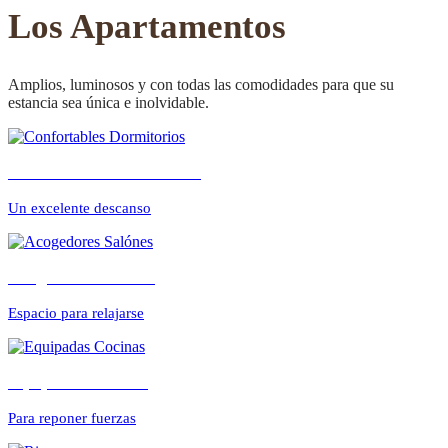
CONFORTABLE
Los Apartamentos
Amplios, luminosos y con todas las comodidades para que su
estancia sea única e inolvidable.
ambientes cálidos y
Confortables Dormitorios
relajados
Un excelente descanso
Acogedores Salónes
Espacio para relajarse
Equipadas Cocinas
Para reponer fuerzas