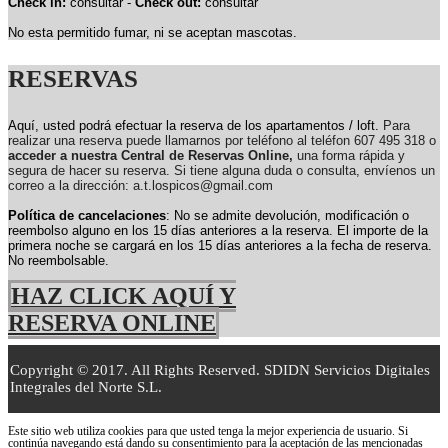
Check in:
consultar -
Check out:
consultar
No esta permitido fumar, ni se aceptan mascotas.
RESERVAS
Aquí, usted podrá efectuar la reserva de los apartamentos / loft.
Para
realizar una reserva puede llamarnos por teléfono al teléfon 607 495 318 o
acceder a nuestra Central de Reservas Online,
una forma rápida y
segura de hacer su reserva. Si tiene alguna duda o consulta, envíenos un
correo a la dirección: a.t.lospicos@gmail.com
Política de cancelaciones
: No se admite devolución, modificación o
reembolso alguno en los 15 días anteriores a la reserva.
El importe de la
primera noche se cargará en los 15 días anteriores a la fecha de reserva.
No reembolsable.
HAZ CLICK AQUÍ Y
RESERVA ONLINE
Copyright © 2017. All Rights Reserved. SDIDN Servicios Digitales
Integrales del Norte S.L.
Este sitio web utiliza cookies para que usted tenga la mejor experiencia de usuario. Si
continúa navegando está dando su consentimiento para la aceptación de las mencionadas