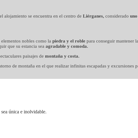
n mimo
, el alojamiento se encuentra en el centro de
Liérganes,
considerado
uno
o elementos nobles como la
piedra y el roble
para conseguir mantener la
uir que su estancia sea
agradable y comoda.
ectaculares paisajes de
montaña y costa.
orno de montaña en el que realizar infinitas escapadas y excursiones pa
sea única e inolvidable.