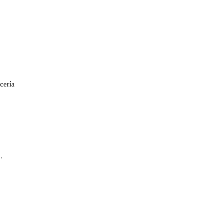
cería
.