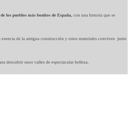
 de los pueblos más bonitos de España,
con una historia que se
 esencia de la antigua construcción y estos materiales conviven junto
ra descubrir unos valles de espectacular belleza.