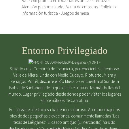
Bar - Wifi gratuito en todas las estancias - Terraza -
Atención personalizada - Venta de entradas - Folletos e
Información turística - Juegos de mesa
Entorno Privilegiado
Situado en la Comarca de Trasmiera, perteneciente al hermoso
Valle del Miera. Linda con Medio Cudeyo, Riotuerto, Miera y
Penagos. Por él, discurre el Río Miera. Se encuentra al Sur de la
Bahía de Santander, de la que dicen es una de las más bellas del
mundo. Lugar privilegiado desde donde poder visitar los lugares
emblemáticos de Cantabria.
En Liérganes destaca su balneario sulfuroso. Asentado bajo los
pies de dos pequeñas elevaciones, comúnmente llamadas "Las
tetas de Liérganes". El casco antigüo (El Mercadillo) ha sido
declarado como "Conjunto Histórico Artístico", donde podemos