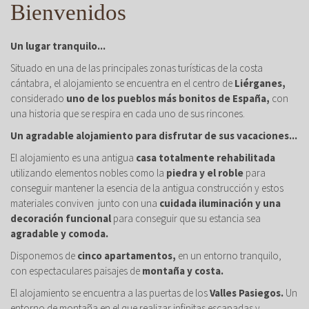
Bienvenidos
Un lugar tranquilo...
Situado en una de las principales zonas turísticas de la costa
cántabra, el alojamiento se encuentra en el centro de
Liérganes,
considerado
uno de los pueblos más bonitos de España,
con
una historia que se respira en cada uno de sus rincones.
Un agradable alojamiento para disfrutar de sus vacaciones...
El alojamiento es una antigua
casa totalmente rehabilitada
utilizando elementos nobles como la
piedra y el roble
para
conseguir mantener la esencia de la antigua construcción y estos
materiales conviven junto con una
cuidada iluminación y una
decoración funcional
para conseguir que su estancia sea
agradable y comoda.
Disponemos de
cinco apartamentos,
en un entorno tranquilo,
con espectaculares paisajes de
montaña y costa.
El alojamiento se encuentra a las puertas de los
Valles Pasiegos.
Un
entorno de montaña en el que realizar infinitas escapadas y