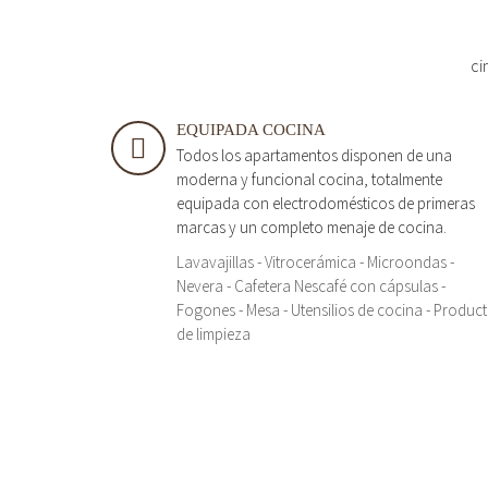
ci
EQUIPADA COCINA
Todos los apartamentos disponen de una
moderna y funcional cocina, totalmente
equipada con electrodomésticos de primeras
marcas y un completo menaje de cocina.
Lavavajillas - Vitrocerámica - Microondas -
Nevera - Cafetera Nescafé con cápsulas -
Fogones - Mesa - Utensilios de cocina - Produc
de limpieza