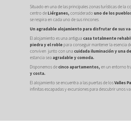
Situado en una de las principales zonas turísticas de la c
centro de
Liérganes,
considerado
uno de los pueblo
se respira en cada uno de sus rincones.
Un agradable alojamiento para disfrutar de sus va
El alojamiento es una antigua
casa totalmente rehabi
piedra y el roble
para conseguir mantener la esencia de
conviven junto con una
cuidada iluminación y una d
estancia sea
agradable y comoda.
Disponemos de
cinco apartamentos,
en un entorno tr
y costa.
El alojamiento se encuentra a las puertas de los
Valles P
infinitas escapadas y excursiones para descubrir unos val