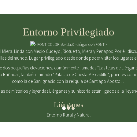
Entorno Privilegiado
 Miera. Linda con Medio Cudeyo, Riotuerto, Miera y Penagos. Por él, discurr
ellas del mundo. Lugar privilegiado desde donde poder visitar los lugares 
de dos pequeñas elevaciones, comúnmente llamadas "Las tetas de Liérgane
La Rañada", también llamado "Palacio de Cuesta Mercadillo"; puentes como 
como la de San Ignacio con la reliquia de Santiago Apostol…
enas de misterios y leyendas.Liérganes y su historia están ligados a la "leye
Liérganes
Entorno Rural y Natural