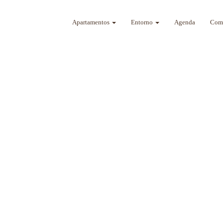
Apartamentos
Entorno
Agenda
Como
a sus sentidos