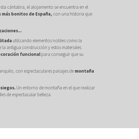
osta cántabra, el alojamiento se encuentra en el
s más bonitos de España,
con una historia que
caciones...
litada
utilizando elementos nobles como la
 la antigua construcción y estos materiales
ecoración funcional
para conseguir que su
anquilo, con espectaculares paisajes de
montaña
asiegos.
Un entorno de montaña en el que realizar
les de espectacular belleza.