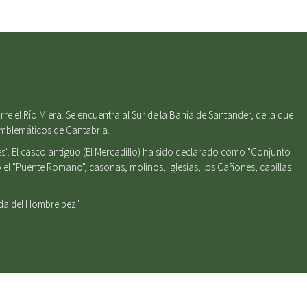
e el Río Miera. Se encuentra al Sur de la Bahía de Santander, de la que
emblemáticos de Cantabria.
s". El casco antigüo (El Mercadillo) ha sido declarado como "Conjunto
el "Puente Romano", casonas, molinos, iglesias, los Cañones, capillas
nda del Hombre pez".