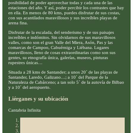
posibilidad de poder aprovechar todas y cada una de las
estaciones del año. Y así, poder percibir los contrastes que hay
en ella. En menos de 80 kms, puedes disfrutar de sus costas,
con sus acantilados maravillosos y sus increíbles playas de
arena fina.
Disfrutar de la escalada, del senderismo y de sus paisajes
increíbles e indómitos. Sin olvidarnos de sus maravillosos
valles, como son el gran Valle del Miera, Asón, Pas y las
comarcas de Campoo, Cabuérniga y Liébana. Lugares
maravillosos, lleno de cosas extraordinarias como son sus
gentes, su etnografía única, galerías, museos, pinturas
rupestres únicas…
Situada a 28 kms de Santander; a unos 20´ de las playas de
Santander, Laredo, Galizano…; a 10´ del Parque de la
Naturaleza de Cabárceno; a tan solo 5´ de la autovía de Bilbao
y a 10´ del aeropuerto.
Liérganes y su ubicación
Cantabria Infinita