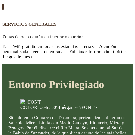
SERVICIOS GENERALES
Zonas de ocio común en interior y exterior.
Bar - Wifi gratuito en todas las estancias - Terraza - Atención
personalizada - Venta de entradas - Folletos e Información turística -
Juegos de mesa
Entorno Privilegiado
Situado en la Comarca de Trasmiera, perteneciente al hermoso
Valle del Miera. Linda con Medio Cudeyo, Riotuerto, Miera y
Penagos. Por él, discurre el Río Miera. Se encuentra al Sur de
la Bahía de Santander, de la que dicen es una de las más bellas