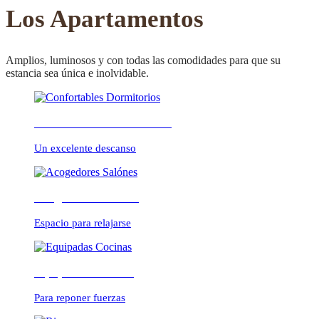
CONFORTABLE
Los Apartamentos
Amplios, luminosos y con todas las comodidades para que su
estancia sea única e inolvidable.
ambientes cálidos y
Confortables Dormitorios
relajados
Un excelente descanso
Acogedores Salónes
Espacio para relajarse
Equipadas Cocinas
Para reponer fuerzas