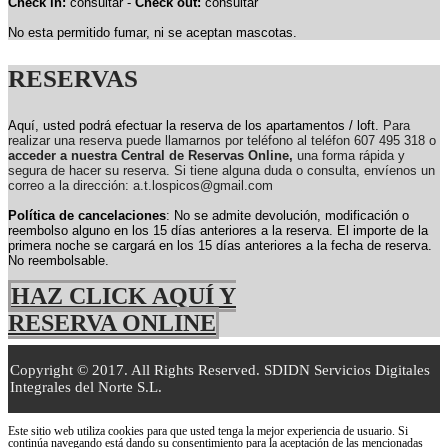
Check in:
consultar -
Check out:
consultar
No esta permitido fumar, ni se aceptan mascotas.
RESERVAS
Aquí, usted podrá efectuar la reserva de los apartamentos / loft.
Para
realizar una reserva puede llamarnos por teléfono al teléfon 607 495 318 o
acceder a nuestra Central de Reservas Online,
una forma rápida y
segura de hacer su reserva. Si tiene alguna duda o consulta, envíenos un
correo a la dirección: a.t.lospicos@gmail.com
Política de cancelaciones
: No se admite devolución, modificación o
reembolso alguno en los 15 días anteriores a la reserva.
El importe de la
primera noche se cargará en los 15 días anteriores a la fecha de reserva.
No reembolsable.
HAZ CLICK AQUÍ Y
RESERVA ONLINE
Copyright © 2017. All Rights Reserved. SDIDN Servicios Digitales
Integrales del Norte S.L.
Este sitio web utiliza cookies para que usted tenga la mejor experiencia de usuario. Si
continúa navegando está dando su consentimiento para la aceptación de las mencionadas