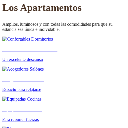
CONFORTABLE
Los Apartamentos
Amplios, luminosos y con todas las comodidades para que su
estancia sea única e inolvidable.
ambientes cálidos y
Confortables Dormitorios
relajados
Un excelente descanso
Acogedores Salónes
Espacio para relajarse
Equipadas Cocinas
Para reponer fuerzas