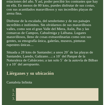
estaciones del año. Y así, poder percibir los contrastes que hay
en ella. En menos de 80 kms, puedes disfrutar de sus costas,
con sus acantilados maravillosos y sus increíbles playas de
arena fina.
Disfrutar de la escalada, del senderismo y de sus paisajes
increíbles e indómitos. Sin olvidarnos de sus maravillosos
valles, como son el gran Valle del Miera, Asón, Pas y las
comarcas de Campoo, Cabuérniga y Liébana. Lugares
maravillosos, lleno de cosas extraordinarias como son sus
gentes, su etnografía única, galerías, museos, pinturas
rupestres únicas…
Situada a 28 kms de Santander; a unos 20´ de las playas de
Santander, Laredo, Galizano…; a 10´ del Parque de la
Naturaleza de Cabárceno; a tan solo 5´ de la autovía de Bilbao
y a 10´ del aeropuerto.
Liérganes y su ubicación
Cantabria Infinita