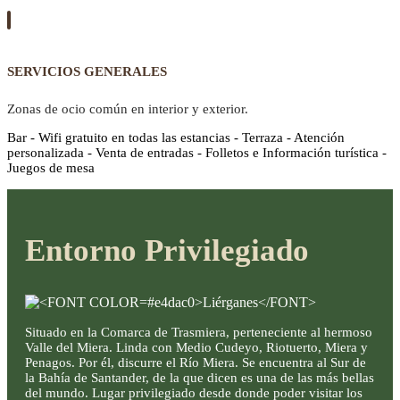
SERVICIOS GENERALES
Zonas de ocio común en interior y exterior.
Bar - Wifi gratuito en todas las estancias - Terraza - Atención
personalizada - Venta de entradas - Folletos e Información turística -
Juegos de mesa
Entorno Privilegiado
Situado en la Comarca de Trasmiera, perteneciente al hermoso
Valle del Miera. Linda con Medio Cudeyo, Riotuerto, Miera y
Penagos. Por él, discurre el Río Miera. Se encuentra al Sur de
la Bahía de Santander, de la que dicen es una de las más bellas
del mundo. Lugar privilegiado desde donde poder visitar los