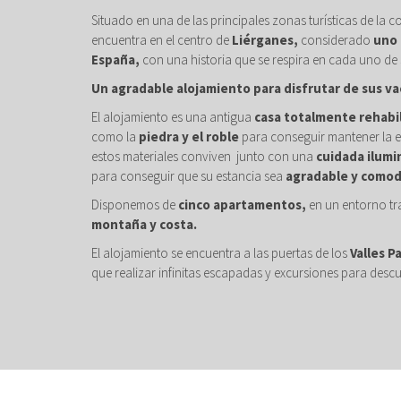
Situado en una de las principales zonas turísticas de la c
encuentra en el centro de
Liérganes,
considerado
uno 
España,
con una historia que se respira en cada uno de 
Un agradable alojamiento para disfrutar de sus va
El alojamiento es una antigua
casa totalmente rehabi
como la
piedra y el roble
para conseguir mantener la e
estos materiales conviven junto con una
cuidada ilumi
para conseguir que su estancia sea
agradable y comod
Disponemos de
cinco apartamentos,
en un entorno tr
montaña y costa.
El alojamiento se encuentra a las puertas de los
Valles P
que realizar infinitas escapadas y excursiones para descu