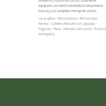
moderna y funcional cocina, totalmente
equipada con electrodomésticos de primeras
marcas y un completo menaje de cocina.
Lavavajillas - Vitrocerámica - Microondas -
Nevera - Cafetera Nescafé con cápsulas -
Fogones - Mesa - Utensilios de cocina - Produc
de limpieza