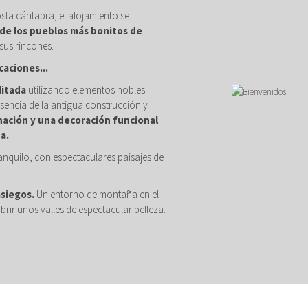
osta cántabra, el alojamiento se
de los pueblos más bonitos de
sus rincones.
caciones...
litada
utilizando elementos nobles
sencia de la antigua construcción y
nación y una decoración funcional
a.
anquilo, con espectaculares paisajes de
asiegos.
Un entorno de montaña en el
brir unos valles de espectacular belleza.