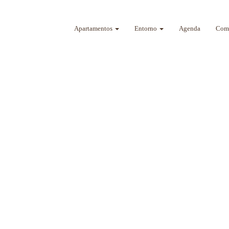
Apartamentos
Entorno
Agenda
Como
a sus sentidos