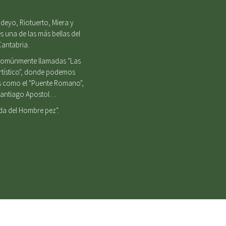
deyo, Riotuerto, Miera y
s una de las más bellas del
Cantabria.
, comúnmente llamadas "Las
Artístico", donde podemos
es como el "Puente Romano",
e Santiago Apostol…
nda del Hombre pez".