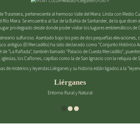
e Trasmiera, perteneciente al hermoso Valle del Miera. Linda con Medio Cu
el Río Miera. Se encuentra al Sur de la Bahía de Santander, de la que dicen e
gar privilegiado desde donde poder visitar los lugares emblemáticos de 
alneario sulfuroso. Asentado bajo los pies de dos pequeñas elevaciones
casco antigüo (El Mercadillo) ha sido declarado como "Conjunto Histórico 
l de "La Rañada", también llamado "Palacio de Cuesta Mercadillo"; puent
iglesias, los Cañones, capillas como la de San Ignacio con la reliquia d
enas de misterios y leyendas.Liérganes y su historia están ligados a la "leye
Liérganes
Entorno Rural y Natural