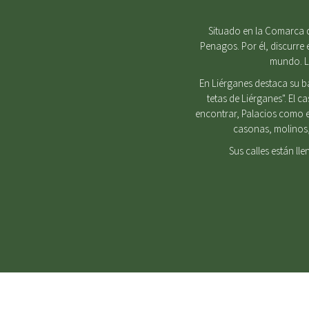
Situado en la Comarca d
Penagos. Por él, discurre 
mundo. Lu
En Liérganes destaca su b
tetas de Liérganes". El 
encontrar, Palacios como e
casonas, molinos, 
Sus calles están ll