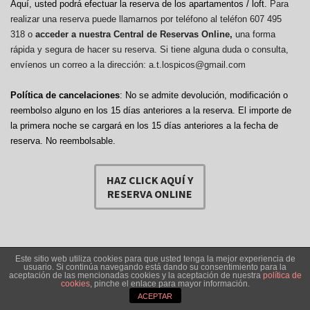
Aquí, usted podrá efectuar la reserva de los apartamentos / loft.
Para
realizar una reserva puede llamarnos por teléfono al teléfon 607 495
318 o
acceder a nuestra Central de Reservas Online,
una forma
rápida y segura de hacer su reserva. Si tiene alguna duda o consulta,
envíenos un correo a la dirección: a.t.lospicos@gmail.com
Política de cancelaciones
: No se admite devolución, modificación o
reembolso alguno en los 15 días anteriores a la reserva.
El importe de
la primera noche se cargará en los 15 días anteriores a la fecha de
reserva. No reembolsable.
HAZ CLICK AQUÍ Y
RESERVA ONLINE
Este sitio web utiliza cookies para que usted tenga la mejor experiencia de
usuario. Si continúa navegando está dando su consentimiento para la
aceptación de las mencionadas cookies y la aceptación de nuestra
política de
Copyright © 2017. All Rights Reserved. SDIDN Servicios Digitales
cookies
, pinche el enlace para mayor información.
Integrales del Norte S.L.
ACEPTAR