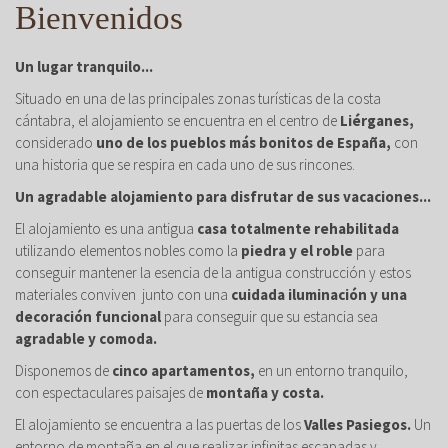
Bienvenidos
Un lugar tranquilo...
Situado en una de las principales zonas turísticas de la costa
cántabra, el alojamiento se encuentra en el centro de
Liérganes,
considerado
uno de los pueblos más bonitos de España,
con
una historia que se respira en cada uno de sus rincones.
Un agradable alojamiento para disfrutar de sus vacaciones...
El alojamiento es una antigua
casa totalmente rehabilitada
utilizando elementos nobles como la
piedra y el roble
para
conseguir mantener la esencia de la antigua construcción y estos
materiales conviven junto con una
cuidada iluminación y una
decoración funcional
para conseguir que su estancia sea
agradable y comoda.
Disponemos de
cinco apartamentos,
en un entorno tranquilo,
con espectaculares paisajes de
montaña y costa.
El alojamiento se encuentra a las puertas de los
Valles Pasiegos.
Un
entorno de montaña en el que realizar infinitas escapadas y