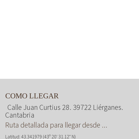
COMO LLEGAR
Calle Juan Curtius 28. 39722 Liérganes.
Cantabria
Ruta detallada para llegar desde ...
Latitud: 43.341979 (43º 20' 31.12" N)