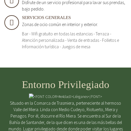
Disfrute de un servicio profesional para lavar sus prendas,
bajo pedido.
SERVICIOS GENERALES
Zonas de ocio común en interior y exterior.
Bar - Wifi gratuito en todas las estancias - Terraza -
Atención personalizada - Venta de entradas - Folletos e
Información turística - Juegos de mesa
Entorno Privilegiado
Situado en la Comarca de Trasmiera, perteneciente al hermoso
Valle del Miera. Linda con Medio Cudeyo, Riotuerto, Miera y
Penagos. Por él, discurre el Río Miera. Se encuentra al Sur de la
Bahía de Santander, de la que dicen es una de las más bellas del
mundo. Lugar privilegiado desde donde poder visitar los lugares